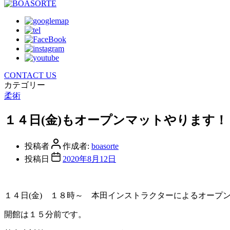
CONTACT US
カテゴリー
柔術
１４日(金)もオープンマットやります！
投稿者
作成者:
boasorte
投稿日
2020年8月12日
１４日(金) １８時～ 本田インストラクターによるオープ
開館は１５分前です。